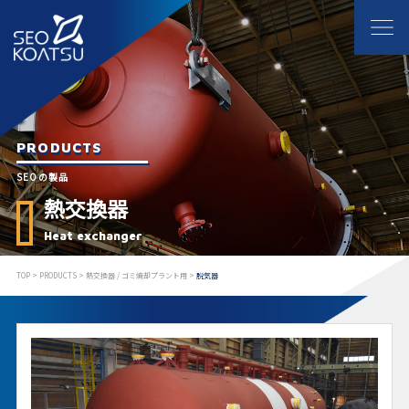
PRODUCTS
SEOの製品
熱交換器
Heat exchanger
TOP
>
PRODUCTS
>
熱交換器 / ゴミ焼却プラント用
>
脱気器